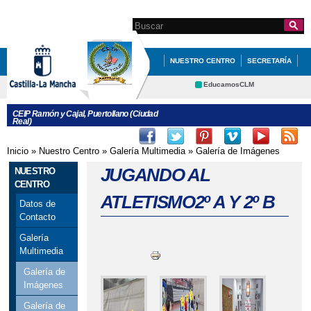
Pasar al
contenido
Search this site
Formulario de
principal
búsqueda
NUESTRO CENTRO
SECRETARÍA
EDUCACIÓN
QUÉ HACEMOS
EducamosCLM
Delphos
INFÓRMATE
CEIP Ramón y Cajal, Puertollano (Ciudad
Real)
Educación
Cultura
Deportes
CRFP
Inicio
»
Nuestro Centro
»
Galería Multimedia
»
Galería de Imágenes
Se encuentra usted aquí
Contacto
JUGANDO AL
NUESTRO
CENTRO
ATLETISMO2º A Y 2º B
Datos de
Contacto
Galería
Multimedia
Galería de
Imágenes
Galería de