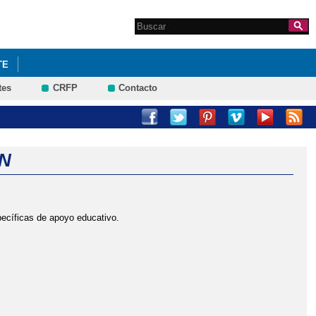
Search this site
Formulario de
búsqueda
TE
tes
CRFP
Contacto
N
pecíficas de apoyo educativo.