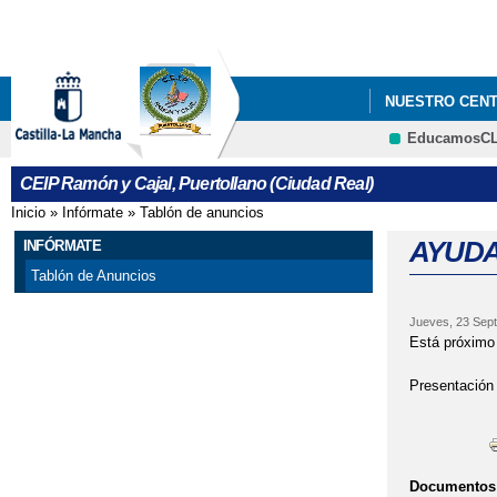
NUESTRO CEN
EducamosC
CEIP Ramón y Cajal, Puertollano (Ciudad Real)
Inicio
»
Infórmate
»
Tablón de anuncios
Se encuentra usted aquí
AYUDA
INFÓRMATE
Tablón de Anuncios
Jueves, 23 Sept
Está próximo 
Presentación
Documentos 