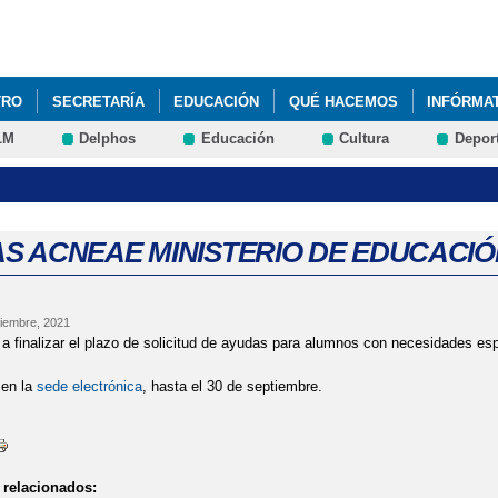
Pasar al
contenido
principal
TRO
SECRETARÍA
EDUCACIÓN
QUÉ HACEMOS
INFÓRMA
LM
Delphos
Educación
Cultura
Depor
S ACNEAE MINISTERIO DE EDUCACIÓ
iembre, 2021
a finalizar el plazo de solicitud de ayudas para alumnos con necesidades es
 en la
sede electrónica
, hasta el 30 de septiembre.
relacionados: