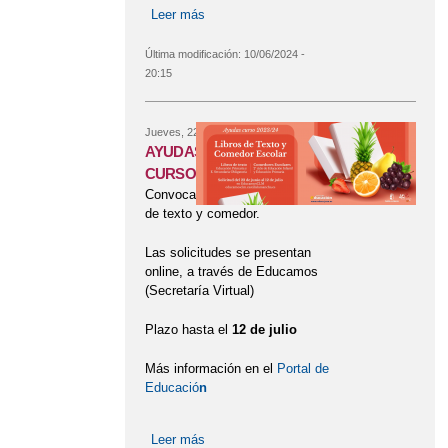
Leer más
sobre AYUDAS DE LIBROS
Última modificación:
10/06/2024 -
20:15
Jueves, 22 Junio, 2023
AYUDAS LIBROS DE TEXTO
CURSO 2023/2024
Convocadas las ayudas para libros
de texto y comedor.
Las solicitudes se presentan
online, a través de Educamos
(Secretaría Virtual)
Plazo hasta el
12 de julio
Más información en el
Portal de
Educació
n
Leer más
sobre AYUDAS LIBROS DE TEXTO