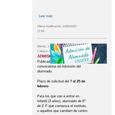
Leer más
sobre AYUDAS LIBROS DE TEXTO Y
COMEDOR CURSO 22/23
Última modificación:
23/06/2022 -
17:58
Martes, 1 Febrero, 2022
hasta el
Martes,
CADUCADO
1 Marzo, 2022
ADMISIÓN Curso 22/23
Publicada la orden para la
convocatoria de Admisión del
alumnado.
Plazo de solicitud del
7 al 25 de
febrero
Para los que van a entrar en
Infantil (3 años), alumnado de 6º
de E.P que comienza el instituto,
o aquellos que cambien de centro.