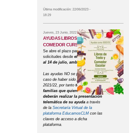
CURSO 2023/2024
Última modificación:
22/06/2023 -
18:29
Jueves, 23 Junio, 2022
AYUDAS LIBROS DE TEXTO Y
COMEDOR CURSO 22/23
Se abre el plazo para presentar las
solicitudes desde
el 24 de junio
al 14 de julio, ambos incluidos.
Las ayudas NO se prorrogan en el
caso de haber sido perceptor en
2021/22, por tanto
todas las
familias que quieren participar
deberán realizar la presentación
telemática de su ayuda
a través
de la
Secretaría Virtual de la
plataforma EducamosCLM
con las
claves de acceso a dicha
plataforma.