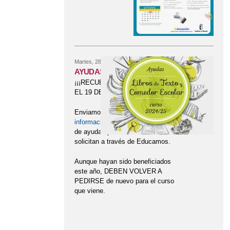
Martes, 28 Mayo, 2024
AYUDAS DE LIBROS
¡¡¡RECUERDA!!! PLAZO HASTA
EL 19 DE JUNIO.
Enviamos hace unas semanas la
información
sobre la convocatoria
de ayudas para libros de texto. Se
solicitan a través de Educamos.
Aunque hayan sido beneficiados
este año, DEBEN VOLVER A
PEDIRSE de nuevo para el curso
que viene.