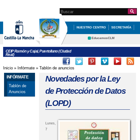
Pasar al
contenido
Search this site
Formulario de
principal
búsqueda
NUESTRO CENTRO
SECRETARÍA
EDUCACIÓN
QUÉ HACEMOS
EducamosCLM
Delphos
INFÓRMATE
CEIP Ramón y Cajal, Puertollano (Ciudad
Real)
Educación
Cultura
Deportes
CRFP
Inicio
»
Infórmate
»
Tablón de anuncios
Se encuentra usted aquí
Contacto
Novedades por la Ley
INFÓRMATE
Tablón de
de Protección de Datos
Anuncios
(LOPD)
Lunes,
7