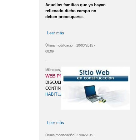
Aquellas familias que ya hayan
rellenado dicho campo no
deben preocuparse.
Leer más
sobre CONVOCATORIA AYUDA DE
LIBROS
Última modificación:
10/03/2015 -
08:09
Miércoles, 12 Noviembre, 2014
WEB PROVISIONAL
DISCULPEN LAS MOLESTIAS.
CONTINUAMOS EN LA
WEB
HABITUAL
Leer más
sobre WEB PROVISIONAL
Última modificación:
27/04/2015 -