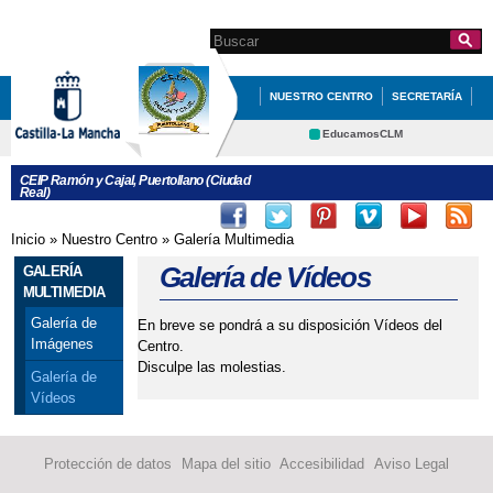
Pasar al
contenido
Search this site
Formulario de
principal
búsqueda
NUESTRO CENTRO
SECRETARÍA
EDUCACIÓN
QUÉ HACEMOS
EducamosCLM
Delphos
INFÓRMATE
CEIP Ramón y Cajal, Puertollano (Ciudad
Real)
Educación
Cultura
Deportes
CRFP
Inicio
»
Nuestro Centro
»
Galería Multimedia
Se encuentra usted aquí
Contacto
Galería de Vídeos
GALERÍA
MULTIMEDIA
Galería de
En breve se pondrá a su disposición Vídeos del
Imágenes
Centro.
Disculpe las molestias.
Galería de
Vídeos
Protección de datos
Mapa del sitio
Accesibilidad
Aviso Legal