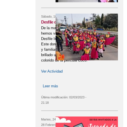
Sábado, 18 Febrero, 2023
Desfile de Carnaval
De la mano de nuestra Ampa
hemos vuelto a participar en el
Desfile Infantil por Puertollano.
Este domingo de Carnaval, niñ@s
y familias de nuestro cole han
brillado unidos con el ambiente
colorido de la película Coco.
Ver Actividad
Leer más
sobre Desfile de Carnaval
Última modificación:
02/03/2023 -
21:18
Martes, 24 Enero, 2023
hasta el
Martes,
CADUCADO
28 Febrero, 2023