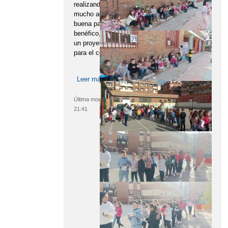
realizando ya varios años con
mucho agrado para todos, y con
buena participación en el donativo
benéfico, cuyo destino este año es
un proyecto de recreos dinámicos
para el centro.
Leer más
sobre Chocolatada navideña
Última modificación:
20/12/2022 -
21:41