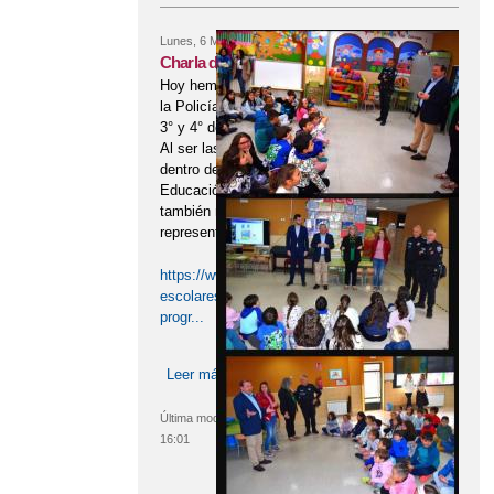
Lunes, 6 Marzo, 2023
Charla de Educación Vial
Hoy hemos tenido unas charlas de
la Policía Local para los cursos de
3° y 4° de Primaria.
Al ser las primeras celebradas
dentro del Programa municipal de
Educación Vial, nos ha visitado
también nuestro Alcalde y otros
representantes del Ayuntamiento.
https://www.puertollano.es/ochocientos-
escolares-se-formaran-en-el-
progr...
Leer más
sobre Charla de Educación Vial
Última modificación:
06/03/2023 -
16:01