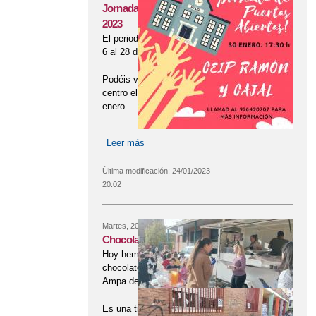
Jornada de Puertas Abiertas
2023
El periodo de Admisión es del día
6 al 28 de febrero.
Podéis venir a conocer nuestro
centro el próximo lunes día 30 de
enero.
Leer más
sobre Jornada de Puertas Abiertas
2023
Última modificación:
24/01/2023 -
20:02
Martes, 20 Diciembre, 2022
Chocolatada navideña
Hoy hemos disfrutado un rico
chocolate con churros gracias al
Ampa del colegio.
Es una tradición que se viene