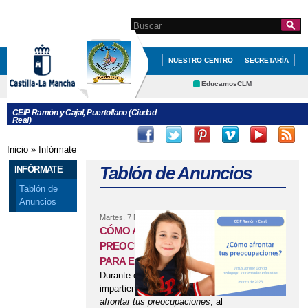
Pasar al
contenido
Search this site
Formulario de
principal
búsqueda
NUESTRO CENTRO
SECRETARÍA
EDUCACIÓN
QUÉ HACEMOS
EducamosCLM
Delphos
INFÓRMATE
CEIP Ramón y Cajal, Puertollano (Ciudad
Real)
Educación
Cultura
Deportes
CRFP
Inicio
»
Infórmate
Se encuentra usted aquí
Contacto
Tablón de Anuncios
INFÓRMATE
Tablón de
Anuncios
Martes, 7 Marzo, 2023
CÓMO AFRONTAR TUS
PREOCUPACIONES: CHARLA
PARA EL ALUMNADO
Durante el mes de marzo, se está
impartiendo la charla
Cómo
afrontar tus preocupaciones
, al